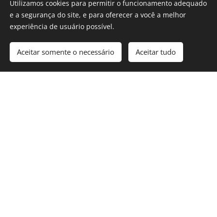
Utilizamos cookies para permitir o funcionamento adequado
18/05/2018
e a segurança do site, e para oferecer a você a melhor
experiência de usuário possível.
Aceitar somente o necessário
Aceitar tudo
Nossos fornos