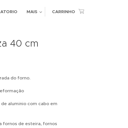
RATORIO
MAIS
CARRINHO
za 40 cm
irada do forno.
 deformação
o de aluminio com cabo em
a fornos de esteira, fornos